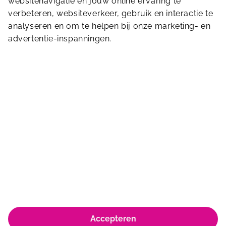
websitenavigatie en jouw online ervaring te
Stuur ons een bericht
verbeteren, websiteverkeer, gebruik en interactie te
analyseren en om te helpen bij onze marketing- en
advertentie-inspanningen.
Kwakkenbergweg 25
6523 MJ
Nijmegen
024-3812791
nijmegen@sportfondsen.nl
© Koninklijke Sportfondsen 2026
Accepteren