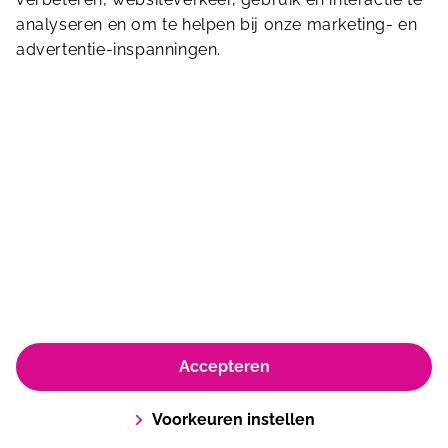
analyseren en om te helpen bij onze marketing- en
advertentie-inspanningen.
Kwakkenbergweg 25
6523 MJ
Nijmegen
024-3812791
nijmegen@sportfondsen.nl
© Koninklijke Sportfondsen 2026
Accepteren
Huisregels en algemene voorwaarden
Privacyverklaring & policy
Cookiebeleid
Voorkeuren instellen