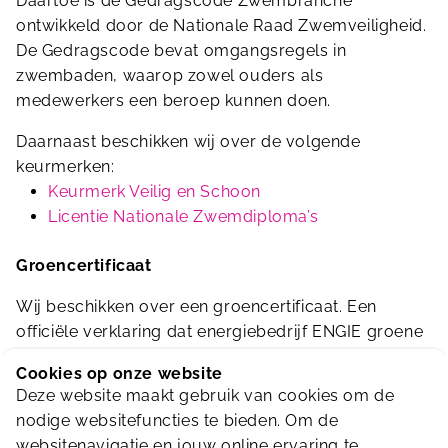
Daartoe is de Gedragscode Zwembranche
ontwikkeld door de Nationale Raad Zwemveiligheid.
De Gedragscode bevat omgangsregels in
zwembaden, waarop zowel ouders als
medewerkers een beroep kunnen doen.
Daarnaast beschikken wij over de volgende
keurmerken:
Keurmerk Veilig en Schoon
Licentie Nationale Zwemdiploma’s
Groencertificaat
Wij beschikken over een groencertificaat. Een
officiële verklaring dat energiebedrijf ENGIE groene
stroom levert aan ons. Dit houdt in dat onze stroom
Cookies op onze website
100% groen is en daarmee duurzaam is opgewekt.
Deze website maakt gebruik van cookies om de
We vinden het belangrijk om duurzaam te
nodige websitefuncties te bieden. Om de
ondernemen, dit is tenslotte beter voor het milieu.
websitenavigatie en jouw online ervaring te